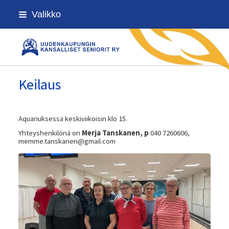
Siirry
Valikko
sivun
sisältöön
Uudenkaupungin kansalliset senior
Keilaus
Aquariuksessa keskiviikoisin klo 15.
Yhteyshenkilönä on
Merja Tanskanen, p
040 7260606,
memme.tanskanen@gmail.com