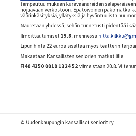
tempautuu mukaan karavaanareiden salaperäisee
nojaavaan verkostoon. Epätoivoinen pakomatka kar
väärinkäsityksiä, yllätyksiä ja hyväntuulista huumor
Nauretaan yhdessä, sehän tunnetusti pidentää ikä
Ilmoittautumiset
15.8.
mennessä
riitta.kilkku@g
Lipun hinta 22 euroa sisältää myös teatterin tarjo
Maksetaan Kansallisten seniorien matkatilille
FI40 4350 0010 1324 52
viimeistään 20.8. Viiten
©
Uudenkaupungin kansalliset seniorit ry