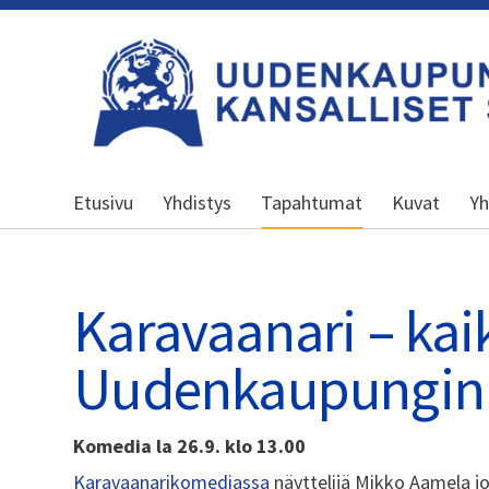
Siirry
sivun
sisältöön
Uudenkaupungin kansalliset seniorit 
Etusivu
Yhdistys
Tapahtumat
Kuvat
Yh
Karavaanari – kai
Uudenkaupungin t
Komedia la 26.9. klo 13.00
Karavaanarikomediassa
näyttelijä Mikko Aamela j