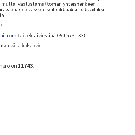
n mutta vastustamattoman yhteishenkeen
avaanarina kasvaa vauhdikkaaksi seikkailuksi
ia!
ä!
mail.com
tai tekstiviestinä 050 573 1330.
aman väliaikakahvin.
umero on
11743.