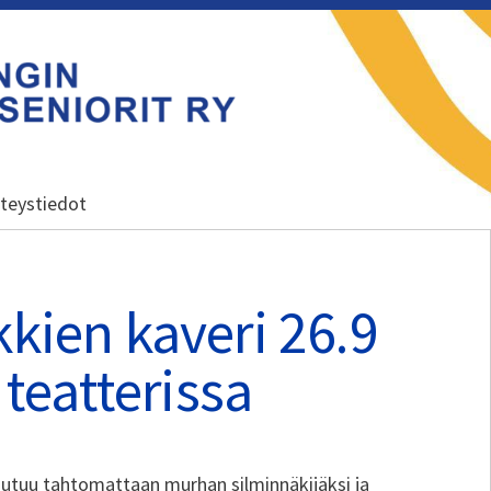
ry
teystiedot
kkien kaveri 26.9
eatterissa
outuu tahtomattaan murhan silminnäkijäksi ja